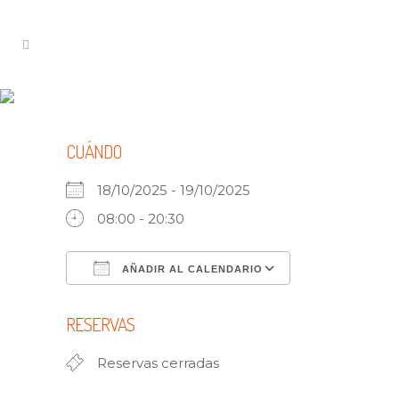
MERINDADES, UNA COMARCA DE
CUENTO *FINDE 18-19 OCT.*
CUÁNDO
18/10/2025 - 19/10/2025
08:00 - 20:30
AÑADIR AL CALENDARIO
Descargar ICS
Google Calen
RESERVAS
Reservas cerradas