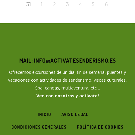
31
1
2
3
4
5
6
MAIL: INFO@ACTIVATESENDERISMO.ES
Ofrecemos excursiones de un día, fin de semana, puentes y
vacaciones con actividades de senderismo, visitas culturales,
Spa, canoas, multiaventura, etc…
Ven con nosotros y actívate!
INICIO
AVISO LEGAL
CONDICIONES GENERALES
POLÍTICA DE COOKIES