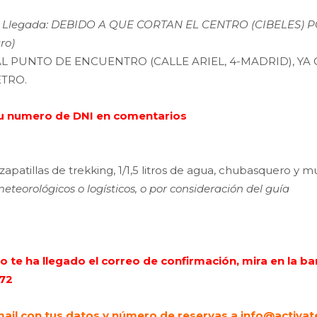
e Llegada: DEBIDO A QUE CORTAN EL CENTRO (CIBELES) PO
ro)
L PUNTO DE ENCUENTRO (CALLE ARIEL, 4-MADRID), YA Q
TRO.
 tu numero de DNI en comentarios
apatillas de trekking, 1/1,5 litros de agua, chubasquero y m
teorológicos o logísticos, o por consideración del guía
n no te ha llegado el correo de confirmación, mira en la
 72
ail con tus datos y número de reservas a info@activa