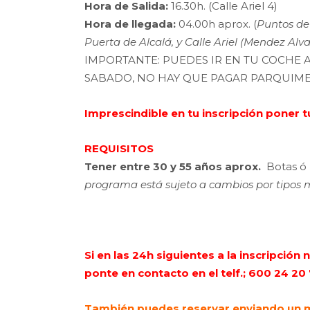
Hora de Salida:
16.30h. (Calle Ariel 4)
Hora de llegada:
04.00h aprox. (
Puntos d
Puerta de Alcalá, y Calle Ariel (Mendez Alva
IMPORTANTE: PUEDES IR EN TU COCHE A
SABADO, NO HAY QUE PAGAR PARQUIME
Imprescindible en tu inscripción poner
REQUISITOS
Tener entre 30 y 55 años aprox.
Botas ó z
programa está sujeto a cambios por tipos me
Si en las 24h siguientes a la inscripció
ponte en contacto en el telf.; 600 24 20
También puedes reservar enviando un m