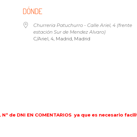
DÓNDE
Churreria Patuchurro - Calle Ariel, 4 (frente
estación Sur de Mendez Alvaro)
C/Ariel, 4, Madrid, Madrid
 Calendar
iCalendar
Offi
EL Nº de DNI EN COMENTARIOS ya que es necesario facilit