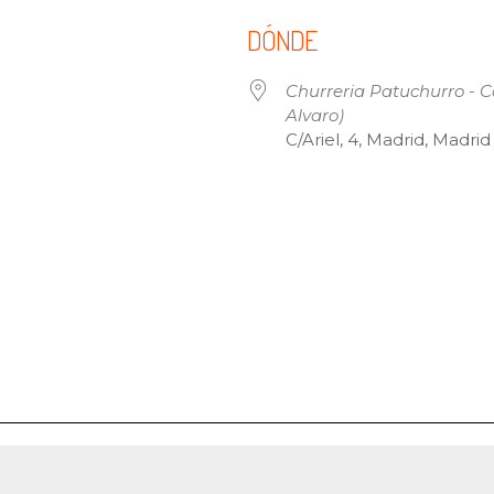
DÓNDE
Churreria Patuchurro - Ca
Alvaro)
C/Ariel, 4, Madrid, Madrid
 Calendar
iCalendar
Offi