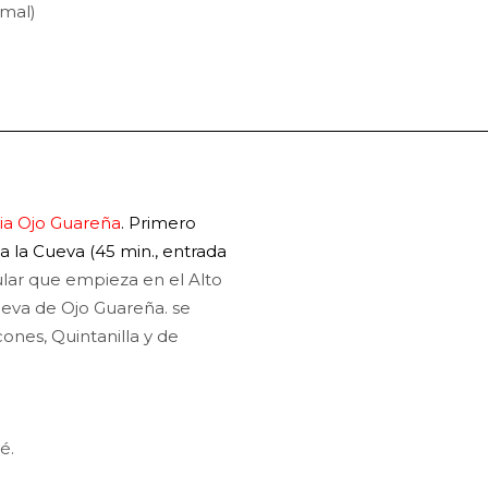
rmal)
ia Ojo Guareña
. Primero
 a la Cueva (45 min., entrada
ular que empieza en el Alto
eva de Ojo Guareña. se
cones, Quintanilla y de
é.