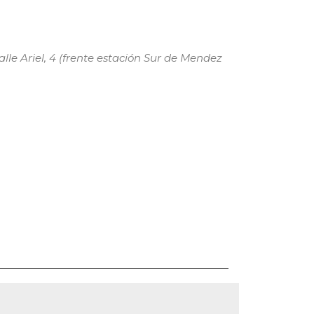
lle Ariel, 4 (frente estación Sur de Mendez
ce 365
Outlook Live