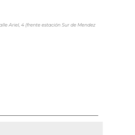
lle Ariel, 4 (frente estación Sur de Mendez
ce 365
Outlook Live