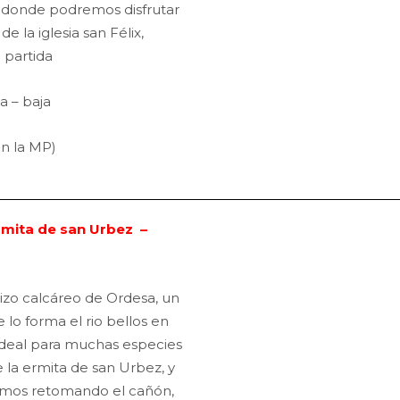
, donde podremos disfrutar
e la iglesia san Félix,
 partida
ia – baja
en la MP)
Ermita de san Urbez –
izo calcáreo de Ordesa, un
lo forma el rio bellos en
ideal para muchas especies
 la ermita de san Urbez, y
amos retomando el cañón,