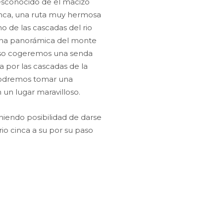
desconocido de el macizo
cinca, una ruta muy hermosa
no de las cascadas del rio
on una panorámica del monte
reso cogeremos una senda
 por las cascadas de la
, podremos tomar una
 un lugar maravilloso.
teniendo posibilidad de darse
io cinca a su por su paso