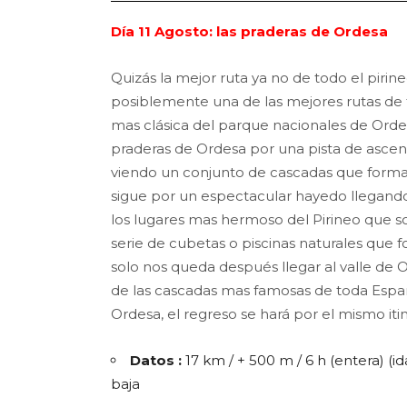
Día 11 Agosto: las praderas de Ordesa
Quizás la mejor ruta ya no de todo el pirin
posiblemente una de las mejores rutas de 
mas clásica del parque nacionales de Ord
praderas de Ordesa por una pista de asce
viendo un conjunto de cascadas que forma e
sigue por un espectacular hayedo llegand
los lugares mas hermoso del Pirineo que so
serie de cubetas o piscinas naturales que f
solo nos queda después llegar al valle de 
de las cascadas mas famosas de toda Españ
Ordesa, el regreso se hará por el mismo itin
Datos :
17 km / + 500 m / 6 h (entera) (id
baja