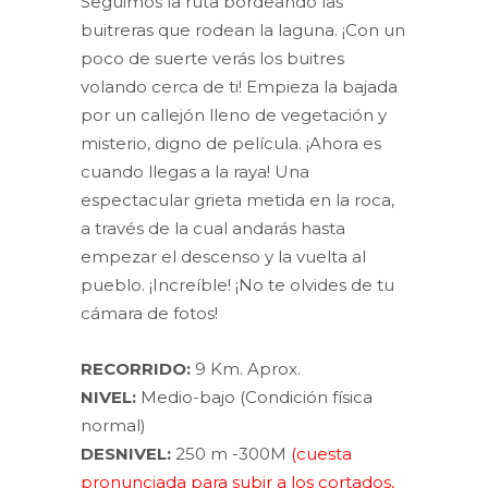
Seguimos la ruta bordeando las
buitreras que rodean la laguna. ¡Con un
poco de suerte verás los buitres
volando cerca de ti! Empieza la bajada
por un callejón lleno de vegetación y
misterio, digno de película. ¡Ahora es
cuando llegas a la raya! Una
espectacular grieta metida en la roca,
a través de la cual andarás hasta
empezar el descenso y la vuelta al
pueblo. ¡Increíble! ¡No te olvides de tu
cámara de fotos!
RECORRIDO:
9 Km. Aprox.
NIVEL:
Medio-bajo (Condición física
normal)
DESNIVEL:
250 m -300M
(cuesta
pronunciada para subir a los cortados,